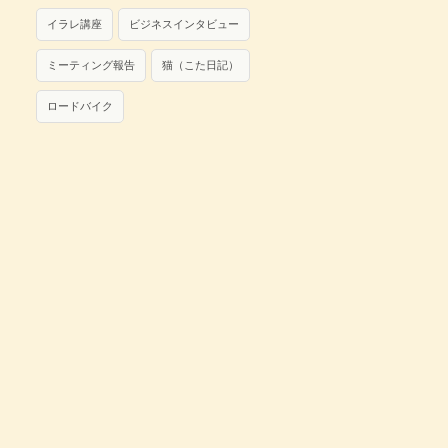
イラレ講座
ビジネスインタビュー
ミーティング報告
猫（こた日記）
ロードバイク