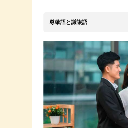
尊敬語と謙譲語