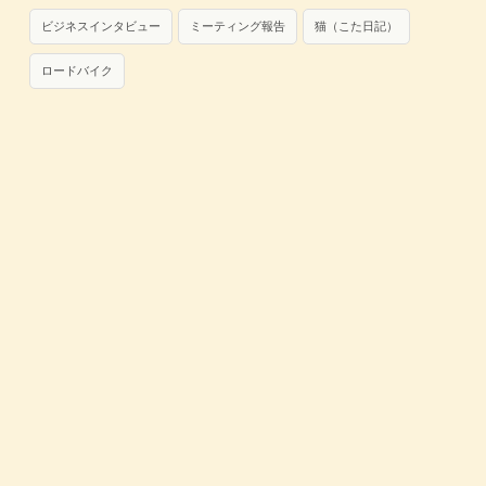
ビジネスインタビュー
ミーティング報告
猫（こた日記）
ロードバイク